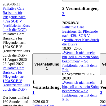
2026-08-31
2 Veranstaltungen,
Palliative Care
Basiskurs für
2
Pflegende nach
§39a SGB V
2026-08-31
(zertifizierter Kurs
Palliative Care
durch die DGP)
Basiskurs für Pflegende
Palliative Care
nach §39a SGB V
Basiskurs für
(zertifizierter Kurs durch
Pflegende nach
die DGP)
§39a SGB V
18:00
-
20:00
(zertifizierter Kurs
„Wenn ich nicht mehr
durch die DGP)
bin, soll alles mein Sohn
31.August 2026
-
1
bekommen“ – So
23.April 2027
Veranstaltung
Ve
funktioniert es mit dem
Palliative Care
1
Erbe
Basiskurs für
02.September:18:00
-
Pflegende nach
20:00
§39a SGB V
1
1
„Wenn ich nicht mehr
(zertifizierter Kurs
bin, soll alles mein Sohn
Veranstaltung,
Ve
durch die DGP)
bekommen“ – So
1
3
funktioniert es mit dem
Der Kurs umfasst
Erbe
160 Stunden und
2026-08-31
202
entspricht den
Palliative Care
Pall