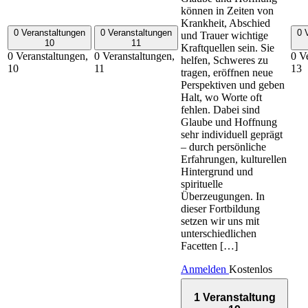
können in Zeiten von
Krankheit, Abschied
0 Veranstaltungen
0 Veranstaltungen
0 
und Trauer wichtige
10
11
Kraftquellen sein. Sie
0 Veranstaltungen,
0 Veranstaltungen,
0 V
helfen, Schweres zu
10
11
13
tragen, eröffnen neue
Perspektiven und geben
Halt, wo Worte oft
fehlen. Dabei sind
Glaube und Hoffnung
sehr individuell geprägt
– durch persönliche
Erfahrungen, kulturellen
Hintergrund und
spirituelle
Überzeugungen. In
dieser Fortbildung
setzen wir uns mit
unterschiedlichen
Facetten […]
Anmelden
Kostenlos
1 Veranstaltung