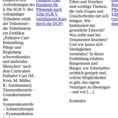
Erben und Vererben
Anforderungen des
Basiskurs für
Bas
sind wichtige Themen,
§ 39a SGB V. Bei
Pflegende nach
Pfl
die viele Fragen und
vollständiger
§39a SGB V
§39
Unsicherheiten mit sich
Teilnahme erhält
(zertifizierter Kurs
(zer
bringen. Wie
der Teilnehmer /
durch die DGP)
dur
funktioniert das
die Teilnehmerin
gesetzliche Erbrecht?
ein Zertifikat
Was sollte man bei
„Palliative Care
Testamenten beachten?
Behandlung,
Und wie lassen sich
Pflege und
Streitigkeiten
Begleitung
vermeiden? In dieser
schwerstkranker
Fortbildung erfahren
und sterbender
Bürgerinnen und
Menschen“ nach
Bürger, wie Erbschaften
dem Curriculum
rechtlich geregelt sind,
Palliative Care (M.
welche Möglichkeiten
Kern, M. Müller,
es gibt, das eigene
K. Aurnhammer).
Vermögen zu übertragen
Themenübersicht –
– und wie […]
Grundkenntnisse
der
Kostenlos
Symptomkontrolle
– Schmerztherapie
– Kommunikation