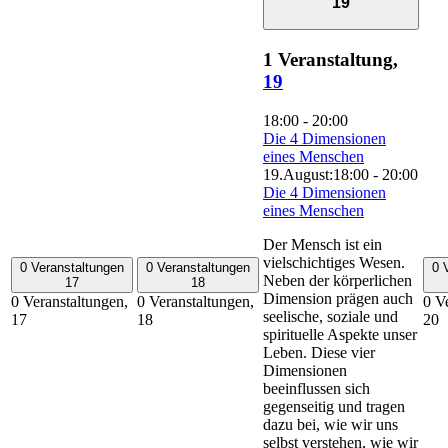
19
1 Veranstaltung,
19
18:00
-
20:00
Die 4 Dimensionen
eines Menschen
19.August:18:00
-
20:00
Die 4 Dimensionen
eines Menschen
Der Mensch ist ein
vielschichtiges Wesen.
0 Veranstaltungen
0 Veranstaltungen
0 
Neben der körperlichen
17
18
Dimension prägen auch
0 Veranstaltungen,
0 Veranstaltungen,
0 V
seelische, soziale und
17
18
20
spirituelle Aspekte unser
Leben. Diese vier
Dimensionen
beeinflussen sich
gegenseitig und tragen
dazu bei, wie wir uns
selbst verstehen, wie wir