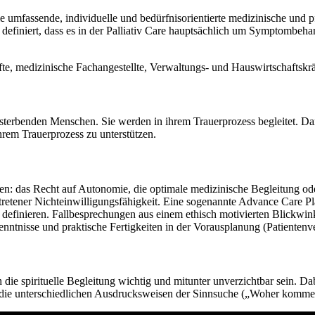
t die umfassende, individuelle und bedürfnisorientierte medizinische u
efiniert, dass es in der Palliativ Care hauptsächlich um Symptombeha
te, medizinische Fachangestellte, Verwaltungs- und Hauswirtschaftsk
terbenden Menschen. Sie werden in ihrem Trauerprozess begleitet. Darüb
rem Trauerprozess zu unterstützen.
en: das Recht auf Autonomie, die optimale medizinische Begleitung ode
tretener Nichteinwilligungsfähigkeit. Eine sogenannte Advance Care Pl
 definieren. Fallbesprechungen aus einem ethisch motivierten Blickwi
tnisse und praktische Fertigkeiten in der Vorausplanung (Patientenve
e spirituelle Begleitung wichtig und mitunter unverzichtbar sein. Dab
h die unterschiedlichen Ausdrucksweisen der Sinnsuche („Woher komm