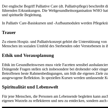
Der englische Begriff Palliative Care (dt. Palliativpflege) beschreib
führenden Erkrankungen. Die Weltgesundheitsorganisation WHO hat d
und spirituelle Begleitung.
In Palliativ Care-Basiskursen und -Aufbaumodulen werden Pflegekräf
Trauer
Zu einem Hospiz- und Palliativkonzept gehört die Unterstützung von s
Menschen im sozialen Umfeld des Sterbenden oder Verstorbenen in ih
Ethik und Vorausplanung
Ethik im Gesundheitswesen muss viele Facetten sensibel ausbalancier
Drängende Fragen stellen sich insbesondere bei drohender oder einge
Betroffenen beste Rahmenbedingungen, um früh die eigenen Ziele zu
ausgewogene Reflektion. In speziellen Kursen werden umfassende Kenn
Spiritualität und Lebenswelt
Für jene Menschen, die Personen am Lebensende begleiten kann auch di
eigenen Wurzeln zu reflektieren und neu zu entdecken, sondern auc