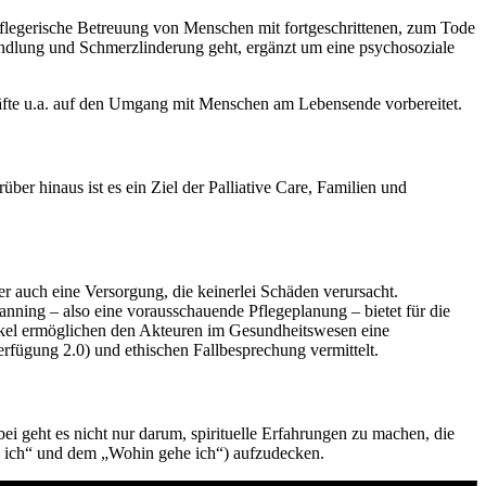
nd pflegerische Betreuung von Menschen mit fortgeschrittenen, zum Tode
ndlung und Schmerzlinderung geht, ergänzt um eine psychosoziale
räfte u.a. auf den Umgang mit Menschen am Lebensende vorbereitet.
er hinaus ist es ein Ziel der Palliative Care, Familien und
r auch eine Versorgung, die keinerlei Schäden verursacht.
anning – also eine vorausschauende Pflegeplanung – bietet für die
nkel ermöglichen den Akteuren im Gesundheitswesen eine
rfügung 2.0) und ethischen Fallbesprechung vermittelt.
ei geht es nicht nur darum, spirituelle Erfahrungen zu machen, die
e ich“ und dem „Wohin gehe ich“) aufzudecken.