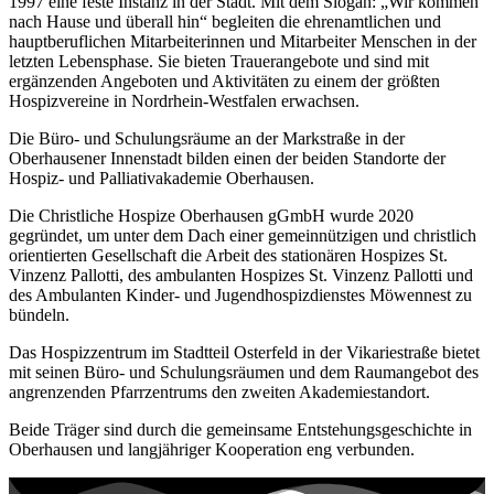
1997 eine feste Instanz in der Stadt. Mit dem Slogan: „Wir kommen
nach Hause und überall hin“ begleiten die ehrenamtlichen und
hauptberuflichen Mitarbeiterinnen und Mitarbeiter Menschen in der
letzten Lebensphase. Sie bieten Trauerangebote und sind mit
ergänzenden Angeboten und Aktivitäten zu einem der größten
Hospizvereine in Nordrhein-Westfalen erwachsen.
Die Büro- und Schulungsräume an der Markstraße in der
Oberhausener Innenstadt bilden einen der beiden Standorte der
Hospiz- und Palliativakademie Oberhausen.
Die Christliche Hospize Oberhausen gGmbH wurde 2020
gegründet, um unter dem Dach einer gemeinnützigen und christlich
orientierten Gesellschaft die Arbeit des stationären Hospizes St.
Vinzenz Pallotti, des ambulanten Hospizes St. Vinzenz Pallotti und
des Ambulanten Kinder- und Jugendhospizdienstes Möwennest zu
bündeln.
Das Hospizzentrum im Stadtteil Osterfeld in der Vikariestraße bietet
mit seinen Büro- und Schulungsräumen und dem Raumangebot des
angrenzenden Pfarrzentrums den zweiten Akademiestandort.
Beide Träger sind durch die gemeinsame Entstehungsgeschichte in
Oberhausen und langjähriger Kooperation eng verbunden.